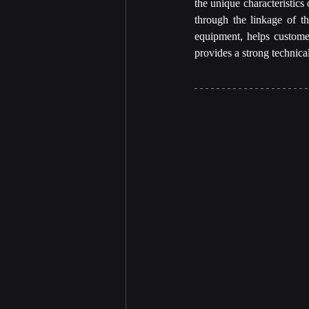
the unique characteristics
through the linkage of 
equipment, helps customers
provides a strong technical