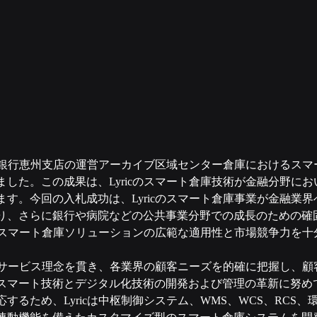
農業銀行恵州支店の運営アーカイブ区域センター倉庫におけるス
した。この成果は、Lyricのスマート倉庫技術が金融分野に
す。今回の入札成功は、Lyricのスマート倉庫事業が金融業
り、さらに銀行や病院などの公共事業分野での成長のための確
cのスマート倉庫ソリューションの広範な適用性と市場競争力を
」のサービス理念を貫き、各業界の顧客ニーズを的確に把握し、
スマート技術とデジタル化技術の開発および管理の革新に努め
するため、Lyricは中枢制御システム、WMS、WCS、RCS