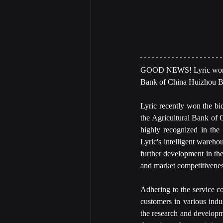
GOOD NEWS! Lyric won the 
Bank of China Huizhou B
Lyric recently won the bid 
the Agricultural Bank of C
highly recognized in the 
Lyric's intelligent warehou
further development in the 
and market competitiveness
Adhering to the service co
customers in various indus
the research and developme