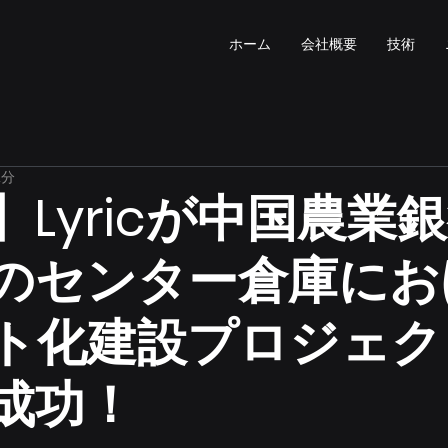
ホーム
会社概要
技術
2分
】Lyricが中国農業
のセンター倉庫にお
ト化建設プロジェク
成功！