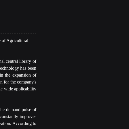
of Agricultural 
l central library of 
technology has been 
in the expansion of 
on for the company's 
e wide applicability 
the demand pulse of 
constantly improves 
ation. According to 