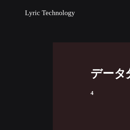
Lyric Technology
データ
4 undefined
4