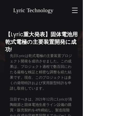
Lyric Technology
2024年5月25日
読了時間: 2分
【Lyric重大発表】固体電池用
乾式電極の主要装置開発に成
功!
先日Lyricは乾式電極の主要装置プロジ
ェクト開発を成功させました。この成
果は、プロジェクト過程で数百回にわ
たる厳格な検証と精密な調整を経た結
果です。現在、このプロジェクトは多
くの発明特許および実用新型特許を申
請し取得しています。
注目すべきは、2021年12月にLyricが清
陶能源と固体電池生産ライン設備の購
買・販売契約を4件締結し、製造段階
から化成分容検査段階までカバーした