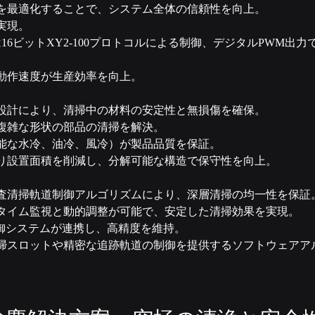
を最適化することで、システム全体の信頼性を向上。
実現。
または16ビットXY2-100プロトコルによる制御、デジタルPWM出
動作速度が生産効率を向上。
設計により、清掃中の材料の安定性と無損傷を確保。
複雑な形状の部品の清掃を解決。
能な水冷、油冷、風冷）が製品品質を保証。
り設置面積を削減し、分解可能な構造で保守性を向上。
査清掃軌道制御アルゴリズムにより、深層清掃の均一性を保証
タイム監視と動的調整が可能で、安定した清掃効果を実現。
制御システムが連携し、高精度を維持。
掃スロットや精密な追跡軌道の制御を提供するソフトウェアア