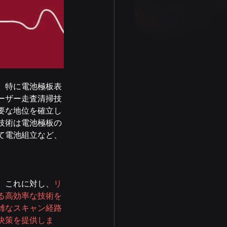
、特に電池極板表
ーザー走査清掃技
要な地位を確立し
技術は電池極板の
て電池組立など、
。これに対し、
リ
る高効率な技術を
雑なスキャン経路
決策を提供しま