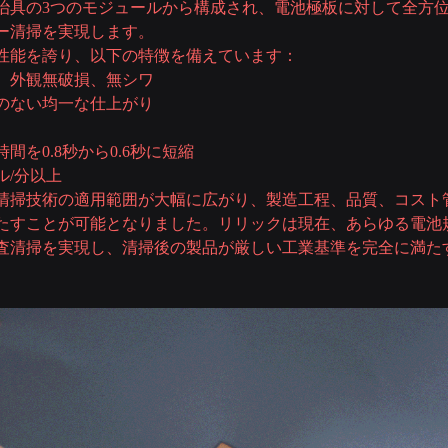
治具の3つのモジュールから構成され、電池極板に対して全方
ー清掃を実現します。
性能を誇り、以下の特徴を備えています：
、外観無破損、無シワ
のない均一な仕上がり
間を0.8秒から0.6秒に短縮
ル/分以上
清掃技術の適用範囲が大幅に広がり、製造工程、品質、コスト
たすことが可能となりました。リリックは現在、あらゆる電池
査清掃を実現し、清掃後の製品が厳しい工業基準を完全に満た