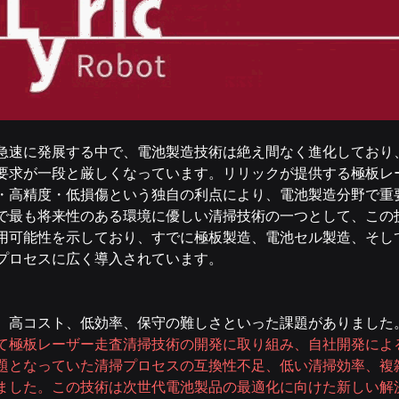
急速に発展する中で、電池製造技術は絶え間なく進化しており
要求が一段と厳しくなっています。リリックが提供する極板レ
・高精度・低損傷という独自の利点により、電池製造分野で重
紀で最も将来性のある環境に優しい清掃技術の一つとして、この
用可能性を示しており、すでに極板製造、電池セル製造、そし
プロセスに広く導入されています。
、高コスト、低効率、保守の難しさといった課題がありました
て極板レーザー走査清掃技術の開発に取り組み、自社開発によ
題となっていた清掃プロセスの互換性不足、低い清掃効率、複
ました。この技術は次世代電池製品の最適化に向けた新しい解