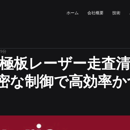
ホーム
会社概要
技術
 9分
icの極板レーザー走査
密な制御で高効率か