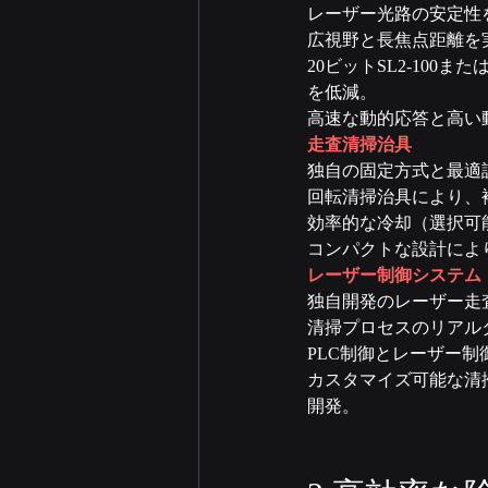
レーザー光路の安定性
広視野と長焦点距離を
20ビットSL2-100
を低減。
高速な動的応答と高い
走査清掃治具
独自の固定方式と最適
回転清掃治具により、
効率的な冷却（選択可
コンパクトな設計によ
レーザー制御システム
独自開発のレーザー走
清掃プロセスのリアル
PLC制御とレーザー
カスタマイズ可能な清
開発。