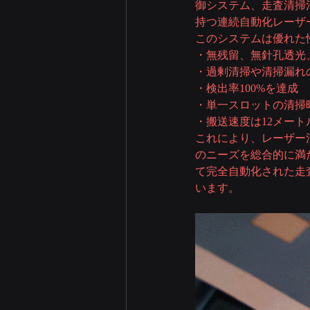
御システム、走査清掃
持つ連続自動化レーザ
このシステムは優れた
・無残留、無針孔透光
・過剰清掃や清掃漏れ
・検出率100%を達成
・単一スロットの清掃時
・搬送速度は12メート
これにより、レーザー
のニーズを総合的に満
て完全自動化された走
います。